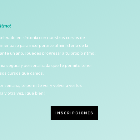
ritmo!
elerado en sintonía con nuestros cursos de
imer paso para incorporarte al ministerio de la
ante un año, ¡puedes progresar a tu propio ritmo!
ma segura y personalizada que te permite tener
ersos cursos que damos.
 semana, te permite ver y volver a ver los
a y otra vez, ¡qué bien!
INSCRIPCIONES