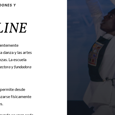
 DONES Y
LINE
vientemente
la danza y las artes
zas. La escuela
irectora y fundadora
, permite desde
azarse físicamente
s.
 mundo se unen cada