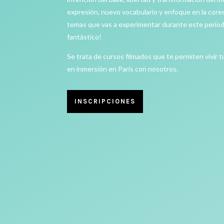
expresión, nuevo vocabulario y enfoque en la core
temas que vas a experimentar durante este período
fantástico!
Se trata de cursos filmados que te permiten vivir 
en inmersión en París con nosotros.
INSCRIPCIONES