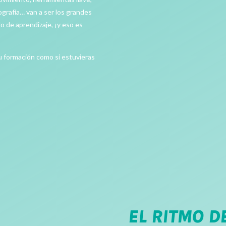
ografía… van a ser los grandes
 de aprendizaje, ¡y eso es
tu formación como si estuvieras
EL RITMO D