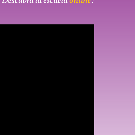
¡Descubra la escuela
online
!