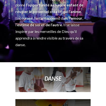
donne
l’opportunité à chaque enfant de
révéler le potentiel créatif qui l’anime
.
Encouragé, l’enfant apprend dans l’
amour
,
l’
estime de soi et de l’autre
. Il se laisse
inspirer par les merveilles de Dieu qu’il
apprendra à rendre visible au travers de sa
danse.
DANSE