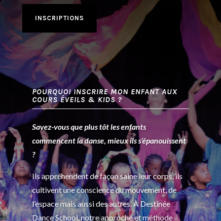
INSCRIPTIONS
POURQUOI INSCRIRE MON ENFANT AUX
COURS ÉVEILS & KIDS ?
Savez-vous que plus tôt les enfants
commencent la danse, mieux ils s’épanouissent
?
Ils appréhendent de façon saine leur corps, ils
cultivent une conscience du mouvement, de
l’espace mais aussi des autres. À Destinée
Dance School, notre approche et méthode