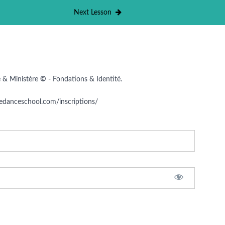
Next Lesson
e & Ministère
©
- Fondations & Identité.
needanceschool.com/inscriptions/