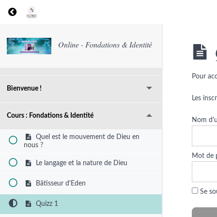
Return to course: Online – Fondations & Identité
Online - Fondations & Identité
Resources
Pour acc
Bienvenue !
Les insc
Cours : Fondations & Identité
Nom d'ut
Quel est le mouvement de Dieu en
nous ?
Mot de 
Le langage et la nature de Dieu
Bâtisseur d'Eden
Se so
Quizz 1