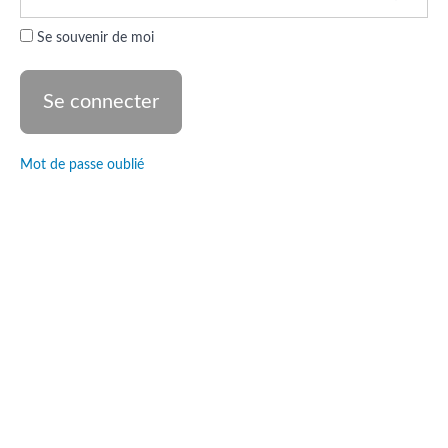
: Le Cœur du
Danseur
Se souvenir de moi
Pratique
: Le
Cœur
du
Danseur
Mot de passe oublié
Quizz
3
Introduction
Danse et
Bannières
Enseignement
: Le Corps du
Danseur
Pratique
: Le