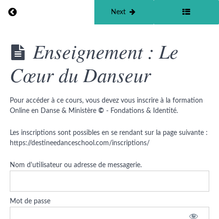
Intervention
Return to course: Online – Fondations & Identité
Previous
Next
Divine,
Force et
Puissance
de Dieu
Online -
Enseignement : Le
Fondations
& Identité
Cœur du Danseur
Quizz
2
La
Place
Pour accéder à ce cours, vous devez vous inscrire à la formation
de la
Online en Danse & Ministère
©
- Fondations & Identité.
Danse
dans
la
Les inscriptions sont possibles en se rendant sur la page suivante :
Bible
https://destineedanceschool.com/inscriptions/
Les
Outils
Nom d'utilisateur ou adresse de messagerie.
Danse &
Ministère
©
Mot de passe
Enseignement