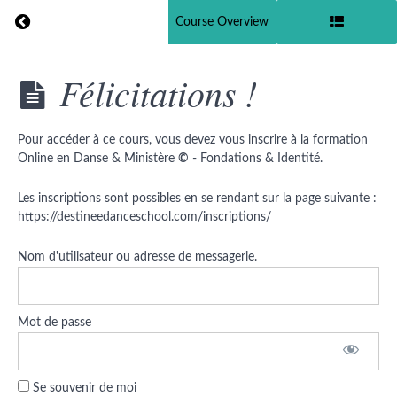
Return to course: Online – Fondations & Identité
Previous
Course Overview
Online -
Félicitations !
Fondations
& Identité
Pour accéder à ce cours, vous devez vous inscrire à la formation
Resources
Online en Danse & Ministère
©
- Fondations & Identité.
Bienvenue
Les inscriptions sont possibles en se rendant sur la page suivante :
!
https://destineedanceschool.com/inscriptions/
Cours
Nom d'utilisateur ou adresse de messagerie.
:
Fondations
&
Mot de passe
Identité
Bonus
Se souvenir de moi