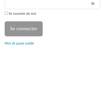
- Bishop
Elie David
Domingos
Se souvenir de moi
Session
2 -
Pasteure
Maïsha
Nerplat
Mot de passe oublié
Session
3 -
Pasteur
Jean-
Charles
Telhoro
Devoirs
de la
troisième
session
Session 4 -