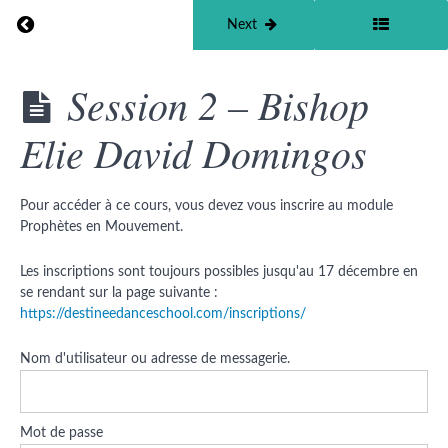
Return to course: Prophète en Mouvement
Previous
Next
Prophète
Session 2 – Bishop
en
Mouvement
Elie David Domingos
Resources
Pour accéder à ce cours, vous devez vous inscrire au module
Informations
Prophètes en Mouvement.
Récapitulatifs
Les inscriptions sont toujours possibles jusqu'au 17 décembre en
se rendant sur la page suivante :
https://destineedanceschool.com/inscriptions/
Devoirs
de la
Nom d'utilisateur ou adresse de messagerie.
première
session
Session 2
Mot de passe